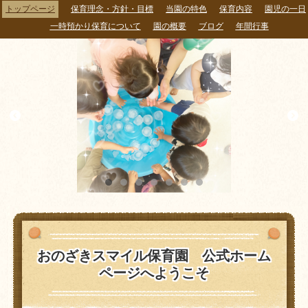
トップページ
保育理念・方針・目標
当園の特色
保育内容
園児の一日
一時預かり保育について
園の概要
ブログ
年間行事
おのざきスマイル保育園 公式ホーム
ページへようこそ