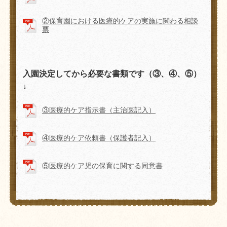
②保育園における医療的ケアの実施に関わる相談
票
入園決定してから必要な書類です（③、④、⑤）
↓
③医療的ケア指示書（主治医記入）
④医療的ケア依頼書（保護者記入）
⑤医療的ケア児の保育に関する同意書