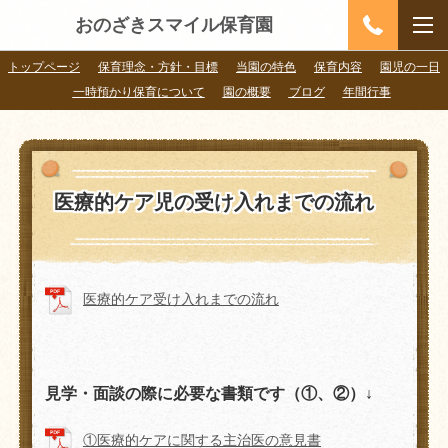
おのざきスマイル保育園
トップページ
保育理念・方針・目標
当園の特色
保育内容
園児の一日
一時預かり保育について
園の概要
ブログ
年間行事
医療的ケア児の受け入れまでの流れ
医療的ケア受け入れまでの流れ
見学・面談の際に必要な書類です（①、②）↓
①医療的ケアに関する主治医の意見書