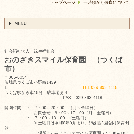
トップページ
一時預かり保育について
MENU
社会福祉法人 緑生福祉会
おのざきスマイル保育園
（つくば
市）
〒305-0034
茨城県つくば市小野崎1439-
1
TEL 029-893-4115
つくば駅から車15分 駐車場あり
FAX 029-893-4116
開園時間 ： 7：00～20：00 （月～金曜日）
お問合せ 9：00～17：00（月～金曜日）
： 7 : 00～18：00 (土曜日）
※土曜日は令和8年9月より、姉妹園3園合同保育開
始
場所：かみよこばスマイル保育園（7：00～18：