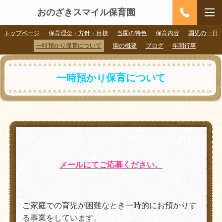
おのざきスマイル保育園
トップページ
保育理念・方針・目標
当園の特色
保育内容
園児の一日
一時預かり保育について
園の概要
ブログ
年間行事
一時預かり保育について
メールにてご応募ください。
ご家庭での育児が困難なとき一時的にお預かりす
る事業をしています。